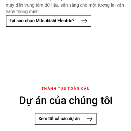
máy đến trung tâm dữ liệu, sẵn sàng cho một tương lai vận
hành thông minh.
Tại sao chọn Mitsubishi Electric?
Hệ thống quản lý tòa
Hệ thống HVAC &
Thang máy và thang
Giải pháp tự động
nhà (BMS)
Chiller
cuốn
hoá cho nhà máy
THÀNH TỰU TOÀN CẦU
Dự án của chúng tôi
Xem tất cả các dự án