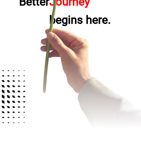
Better
Comfort
begins here.