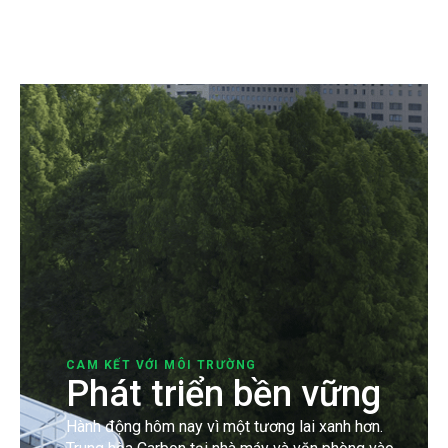
Thang máy
1800 54 54 85
CAM KẾT VỚI MÔI TRƯỜNG
Phát triển bền vững
Hành động hôm nay vì một tương lai xanh hơn.