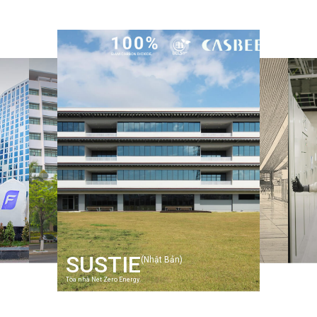
SUSTIE
(Nhật Bản)
GỌI HOTLINE
Tòa nhà Net Zero Energy.
Điện gia dụng
1800 58 58 33