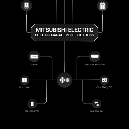
MITSUBISHI ELECTRIC
BUILDING MANAGEMENT SOLUTIONS
Chiller
Điều Hòa Không Khí
Bơm Nhiệt
Quạt Thông Gió
Hệ thống VRF
Máy Sấy Tay