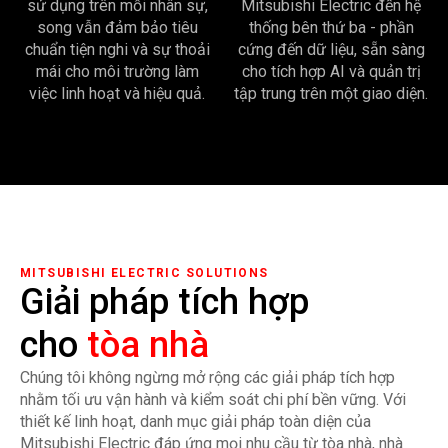
sử dụng trên mỗi nhân sự,
Mitsubishi Electric đến hệ
song vẫn đảm bảo tiêu
thống bên thứ ba - phần
chuẩn tiện nghi và sự thoải
cứng đến dữ liệu, sẵn sàng
mái cho môi trường làm
cho tích hợp AI và quản trị
việc linh hoạt và hiệu quả.
tập trung trên một giao diện.
MITSUBISHI ELECTRIC SOLUTIONS
Giải pháp tích hợp
cho
nhà máy
Chúng tôi không ngừng mở rộng các giải pháp tích hợp
nhằm tối ưu vận hành và kiểm soát chi phí bền vững. Với
thiết kế linh hoạt, danh mục giải pháp toàn diện của
Mitsubishi Electric đáp ứng mọi nhu cầu từ tòa nhà, nhà