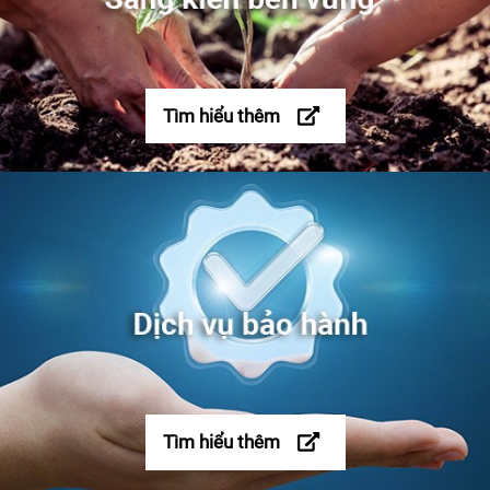
Tìm hiểu thêm
GỌI HOTLINE
Điện gia dụng
1800 58 58 33
Tìm hiểu thêm
Thang máy
1800 54 54 85