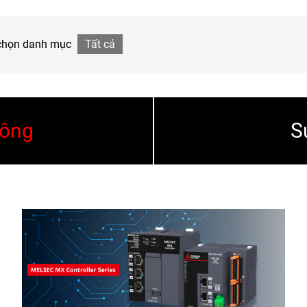
chọn danh mục
Tất cả
hông
S